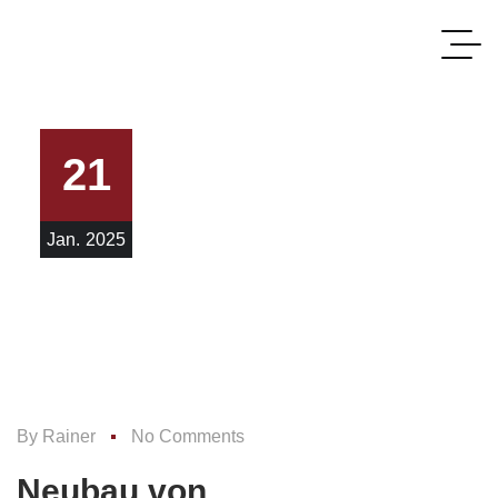
21
Jan.
2025
By
Rainer
No Comments
Neubau von